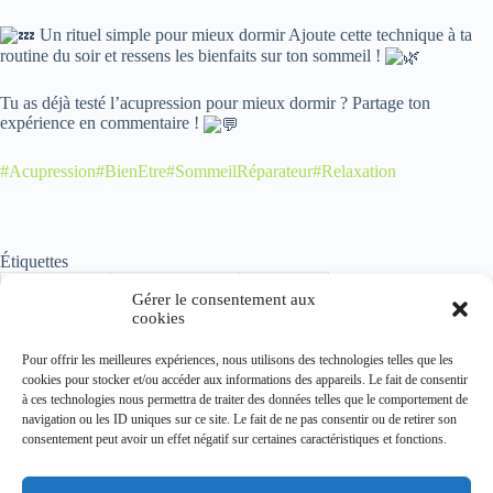
Un rituel simple pour mieux dormir Ajoute cette technique à ta
routine du soir et ressens les bienfaits sur ton sommeil !
Tu as déjà testé l’acupression pour mieux dormir ? Partage ton
expérience en commentaire !
#Acupression
#BienEtre
#SommeilRéparateur
#Relaxation
Étiquettes
#
acupression
#
digitopuncture
#
sommeil
Gérer le consentement aux
cookies
Pour offrir les meilleures expériences, nous utilisons des technologies telles que les
Synergie Minceur
cookies pour stocker et/ou accéder aux informations des appareils. Le fait de consentir
à ces technologies nous permettra de traiter des données telles que le comportement de
Institut spécialisé de l'amincissement par la digitopuncture
navigation ou les ID uniques sur ce site. Le fait de ne pas consentir ou de retirer son
dans le Pas-de-Calais
consentement peut avoir un effet négatif sur certaines caractéristiques et fonctions.
Mobile :